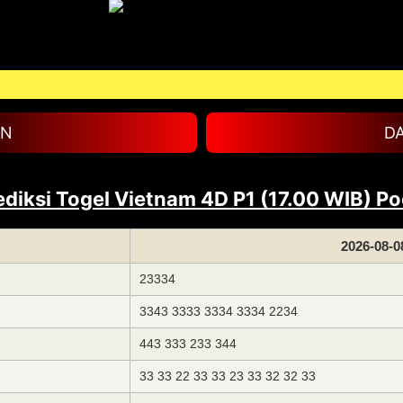
RTP
IN
D
ediksi Togel Vietnam 4D P1 (17.00 WIB) Po
2026-08-0
23334
3343 3333 3334 3334 2234
443 333 233 344
33 33 22 33 33 23 33 32 32 33