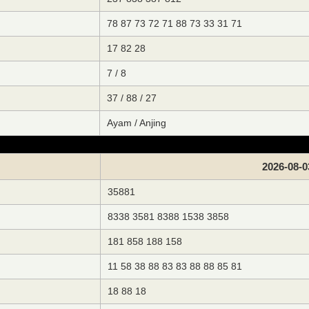
78 87 73 72 71 88 73 33 31 71
17 82 28
7 / 8
37 / 88 / 27
Ayam / Anjing
2026-08-0
35881
8338 3581 8388 1538 3858
181 858 188 158
11 58 38 88 83 83 88 88 85 81
18 88 18