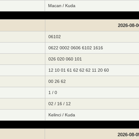
Macan / Kuda
2026-08-0
06102
0622 0002 0606 6102 1616
026 020 060 101
12 10 01 61 62 62 62 11 20 60
00 26 62
1 / 0
02 / 16 / 12
Kelinci / Kuda
2026-08-0