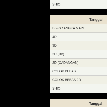
SHIO
Tanggal
BBFS / ANGKA MAIN
4D
3D
2D (BB)
2D (CADANGAN)
COLOK BEBAS
COLOK BEBAS 2D
SHIO
Tanggal