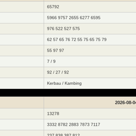
65792
5966 9757 2655 6277 6595
976 522 527 575
62 57 65 76 72 55 75 65 75 79
55 97 97
7 / 9
92 / 27 / 92
Kerbau / Kambing
2026-08-0
13278
3332 8782 2883 7873 7117
237 838 387 812