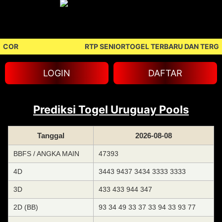
ACOR
RTP SENIORTOGEL TERBARU DAN TERGA
LOGIN
DAFTAR
Prediksi Togel Uruguay Pools
Tanggal
2026-08-08
BBFS / ANGKA MAIN
47393
4D
3443 9437 3434 3333 3333
3D
433 433 944 347
2D (BB)
93 34 49 33 37 33 94 33 93 77