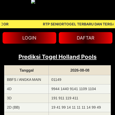
COR
RTP SENIORTOGEL TERBARU DAN TERGA
LOGIN
DAFTAR
Prediksi Togel Holland Pools
Tanggal
2026-08-08
BBFS / ANGKA MAIN
01149
4D
9944 1440 9141 1109 1104
3D
191 911 119 411
2D (BB)
19 41 99 14 11 11 11 14 99 49